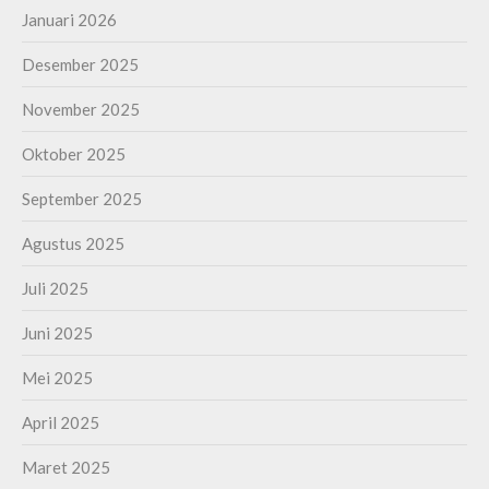
Januari 2026
Desember 2025
November 2025
Oktober 2025
September 2025
Agustus 2025
Juli 2025
Juni 2025
Mei 2025
April 2025
Maret 2025