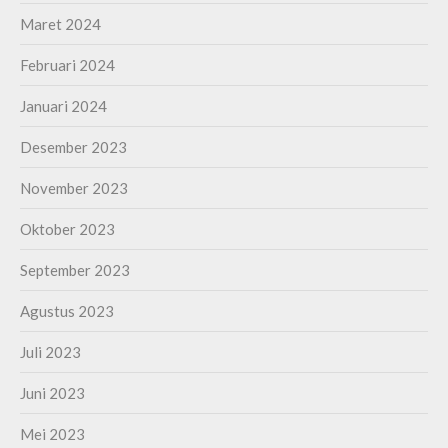
Maret 2024
Februari 2024
Januari 2024
Desember 2023
November 2023
Oktober 2023
September 2023
Agustus 2023
Juli 2023
Juni 2023
Mei 2023