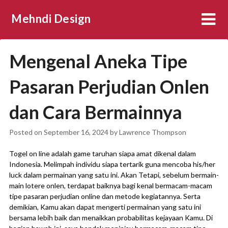
Skip
Mehndi Design
to
content
Mengenal Aneka Tipe
Pasaran Perjudian Onlen
dan Cara Bermainnya
Posted on
September 16, 2024
by
Lawrence Thompson
Togel on line adalah game taruhan siapa amat dikenal dalam
Indonesia. Melimpah individu siapa tertarik guna mencoba his/her
luck dalam permainan yang satu ini. Akan Tetapi, sebelum bermain-
main lotere onlen, terdapat baiknya bagi kenal bermacam-macam
tipe pasaran perjudian online dan metode kegiatannya. Serta
demikian, Kamu akan dapat mengerti permainan yang satu ini
bersama lebih baik dan menaikkan probabilitas kejayaan Kamu. Di