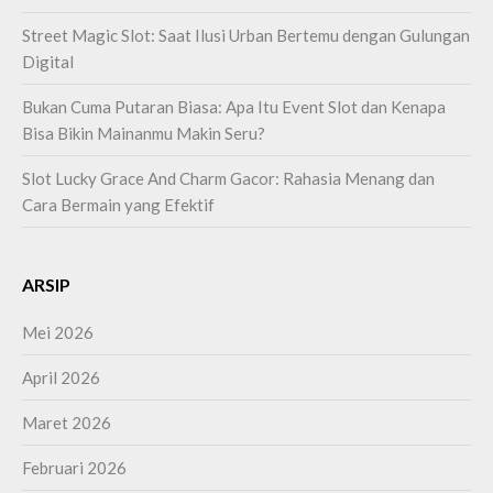
Street Magic Slot: Saat Ilusi Urban Bertemu dengan Gulungan
Digital
Bukan Cuma Putaran Biasa: Apa Itu Event Slot dan Kenapa
Bisa Bikin Mainanmu Makin Seru?
Slot Lucky Grace And Charm Gacor: Rahasia Menang dan
Cara Bermain yang Efektif
ARSIP
Mei 2026
April 2026
Maret 2026
Februari 2026