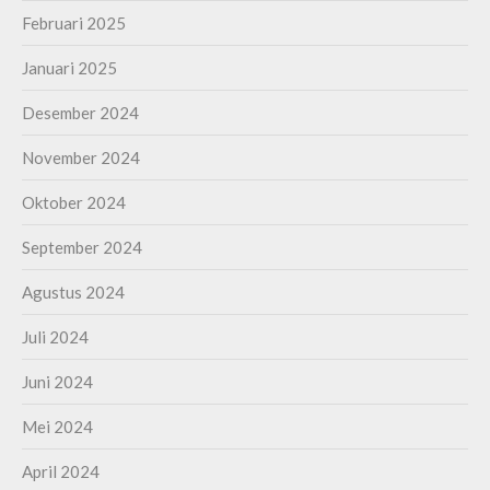
Februari 2025
Januari 2025
Desember 2024
November 2024
Oktober 2024
September 2024
Agustus 2024
Juli 2024
Juni 2024
Mei 2024
April 2024