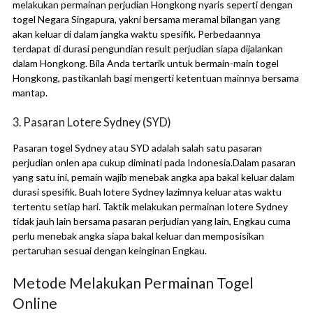
melakukan permainan perjudian Hongkong nyaris seperti dengan
togel Negara Singapura, yakni bersama meramal bilangan yang
akan keluar di dalam jangka waktu spesifik. Perbedaannya
terdapat di durasi pengundian result perjudian siapa dijalankan
dalam Hongkong. Bila Anda tertarik untuk bermain-main togel
Hongkong, pastikanlah bagi mengerti ketentuan mainnya bersama
mantap.
3. Pasaran Lotere Sydney (SYD)
Pasaran togel Sydney atau SYD adalah salah satu pasaran
perjudian onlen apa cukup diminati pada Indonesia.Dalam pasaran
yang satu ini, pemain wajib menebak angka apa bakal keluar dalam
durasi spesifik. Buah lotere Sydney lazimnya keluar atas waktu
tertentu setiap hari. Taktik melakukan permainan lotere Sydney
tidak jauh lain bersama pasaran perjudian yang lain, Engkau cuma
perlu menebak angka siapa bakal keluar dan memposisikan
pertaruhan sesuai dengan keinginan Engkau.
Metode Melakukan Permainan Togel
Online