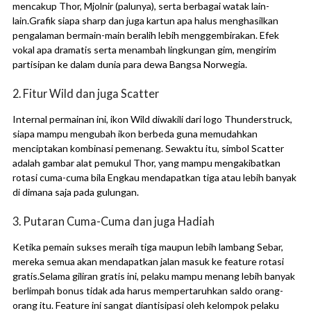
mencakup Thor, Mjolnir (palunya), serta berbagai watak lain-
lain.Grafik siapa sharp dan juga kartun apa halus menghasilkan
pengalaman bermain-main beralih lebih menggembirakan. Efek
vokal apa dramatis serta menambah lingkungan gim, mengirim
partisipan ke dalam dunia para dewa Bangsa Norwegia.
2. Fitur Wild dan juga Scatter
Internal permainan ini, ikon Wild diwakili dari logo Thunderstruck,
siapa mampu mengubah ikon berbeda guna memudahkan
menciptakan kombinasi pemenang. Sewaktu itu, simbol Scatter
adalah gambar alat pemukul Thor, yang mampu mengakibatkan
rotasi cuma-cuma bila Engkau mendapatkan tiga atau lebih banyak
di dimana saja pada gulungan.
3. Putaran Cuma-Cuma dan juga Hadiah
Ketika pemain sukses meraih tiga maupun lebih lambang Sebar,
mereka semua akan mendapatkan jalan masuk ke feature rotasi
gratis.Selama giliran gratis ini, pelaku mampu menang lebih banyak
berlimpah bonus tidak ada harus mempertaruhkan saldo orang-
orang itu. Feature ini sangat diantisipasi oleh kelompok pelaku