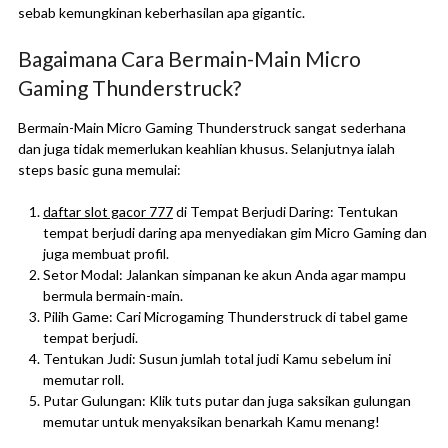
sebab kemungkinan keberhasilan apa gigantic.
Bagaimana Cara Bermain-Main Micro
Gaming Thunderstruck?
Bermain-Main Micro Gaming Thunderstruck sangat sederhana
dan juga tidak memerlukan keahlian khusus. Selanjutnya ialah
steps basic guna memulai:
daftar slot gacor 777
di Tempat Berjudi Daring: Tentukan
tempat berjudi daring apa menyediakan gim Micro Gaming dan
juga membuat profil.
Setor Modal: Jalankan simpanan ke akun Anda agar mampu
bermula bermain-main.
Pilih Game: Cari Microgaming Thunderstruck di tabel game
tempat berjudi.
Tentukan Judi: Susun jumlah total judi Kamu sebelum ini
memutar roll.
Putar Gulungan: Klik tuts putar dan juga saksikan gulungan
memutar untuk menyaksikan benarkah Kamu menang!