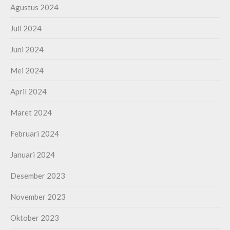
Agustus 2024
Juli 2024
Juni 2024
Mei 2024
April 2024
Maret 2024
Februari 2024
Januari 2024
Desember 2023
November 2023
Oktober 2023