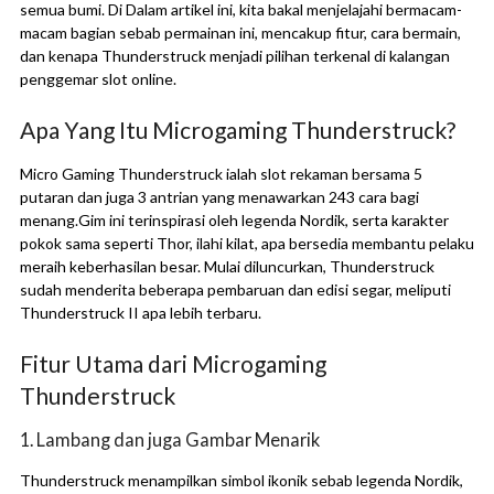
semua bumi. Di Dalam artikel ini, kita bakal menjelajahi bermacam-
macam bagian sebab permainan ini, mencakup fitur, cara bermain,
dan kenapa Thunderstruck menjadi pilihan terkenal di kalangan
penggemar slot online.
Apa Yang Itu Microgaming Thunderstruck?
Micro Gaming Thunderstruck ialah slot rekaman bersama 5
putaran dan juga 3 antrian yang menawarkan 243 cara bagi
menang.Gim ini terinspirasi oleh legenda Nordik, serta karakter
pokok sama seperti Thor, ilahi kilat, apa bersedia membantu pelaku
meraih keberhasilan besar. Mulai diluncurkan, Thunderstruck
sudah menderita beberapa pembaruan dan edisi segar, meliputi
Thunderstruck II apa lebih terbaru.
Fitur Utama dari Microgaming
Thunderstruck
1. Lambang dan juga Gambar Menarik
Thunderstruck menampilkan simbol ikonik sebab legenda Nordik,