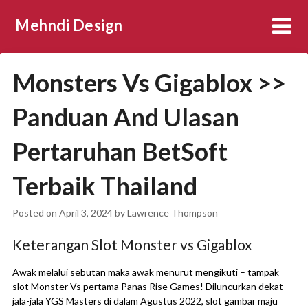
Skip
Mehndi Design
to
content
Monsters Vs Gigablox >>
Panduan And Ulasan
Pertaruhan BetSoft
Terbaik Thailand
Posted on
April 3, 2024
by
Lawrence Thompson
Keterangan Slot Monster vs Gigablox
Awak melalui sebutan maka awak menurut mengikuti – tampak
slot Monster Vs pertama Panas Rise Games! Diluncurkan dekat
jala-jala YGS Masters di dalam Agustus 2022, slot gambar maju