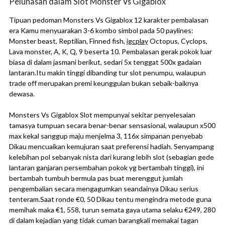
Pelunasan dalam Slot Monster Vs Gigablox
Tipuan pedoman Monsters Vs Gigablox 12 karakter pembalasan
era Kamu menyuarakan 3-6 kombo simbol pada 50 paylines:
Monster beast, Reptilian, Finned fish,
igcplay
Octopus, Cyclops,
Lava monster, A, K, Q, 9 beserta 10. Pembalasan gerak pokok luar
biasa di dalam jasmani berikut, sedari 5x tenggat 500x gadaian
lantaran.Itu makin tinggi dibanding tur slot penumpu, walaupun
trade off merupakan premi keunggulan bukan sebaik-baiknya
dewasa.
Monsters Vs Gigablox Slot mempunyai sekitar penyelesaian
tamasya tumpuan secara benar-benar sensasional, walaupun x500
max kekal sanggup maju menjelma 3, 116x simpanan penyebab
Dikau mencuaikan kemujuran saat preferensi hadiah. Senyampang
kelebihan pol sebanyak nista dari kurang lebih slot (sebagian gede
lantaran ganjaran persembahan pokok yg bertambah tinggi), ini
bertambah tumbuh bermula pas buat merenggut jumlah
pengembalian secara mengagumkan seandainya Dikau serius
tenteram.Saat ronde €0, 50 Dikau tentu mengindra metode guna
memihak maka €1, 558, turun semata gaya utama selaku €249, 280
di dalam kejadian yang tidak cuman barangkali memakai tagan