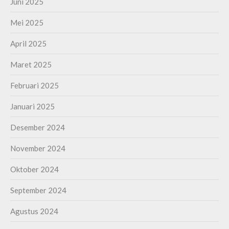
Juni 2025
Mei 2025
April 2025
Maret 2025
Februari 2025
Januari 2025
Desember 2024
November 2024
Oktober 2024
September 2024
Agustus 2024