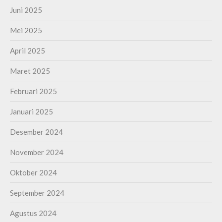
Juni 2025
Mei 2025
April 2025
Maret 2025
Februari 2025
Januari 2025
Desember 2024
November 2024
Oktober 2024
September 2024
Agustus 2024