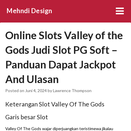
Skip
Mehndi Design
to
content
Online Slots Valley of the
Gods Judi Slot PG Soft –
Panduan Dapat Jackpot
And Ulasan
Posted on
Juni 4, 2024
by
Lawrence Thompson
Keterangan Slot Valley Of The Gods
Garis besar Slot
Valley Of The Gods wajar diperjuangkan teristimewa jikalau