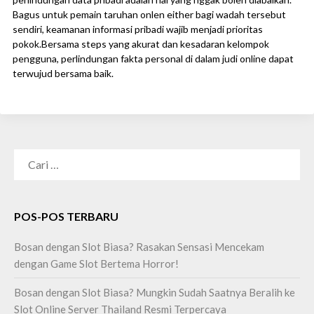
Bagus untuk pemain taruhan onlen either bagi wadah tersebut
sendiri, keamanan informasi pribadi wajib menjadi prioritas
pokok.Bersama steps yang akurat dan kesadaran kelompok
pengguna, perlindungan fakta personal di dalam judi online dapat
terwujud bersama baik.
CARI
UNTUK:
POS-POS TERBARU
Bosan dengan Slot Biasa? Rasakan Sensasi Mencekam
dengan Game Slot Bertema Horror!
Bosan dengan Slot Biasa? Mungkin Sudah Saatnya Beralih ke
Slot Online Server Thailand Resmi Terpercaya