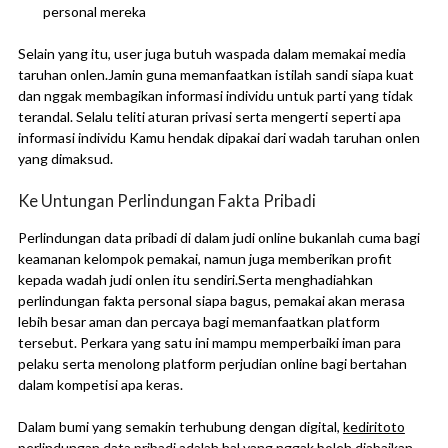
personal mereka
Selain yang itu, user juga butuh waspada dalam memakai media
taruhan onlen.Jamin guna memanfaatkan istilah sandi siapa kuat
dan nggak membagikan informasi individu untuk parti yang tidak
terandal. Selalu teliti aturan privasi serta mengerti seperti apa
informasi individu Kamu hendak dipakai dari wadah taruhan onlen
yang dimaksud.
Ke Untungan Perlindungan Fakta Pribadi
Perlindungan data pribadi di dalam judi online bukanlah cuma bagi
keamanan kelompok pemakai, namun juga memberikan profit
kepada wadah judi onlen itu sendiri.Serta menghadiahkan
perlindungan fakta personal siapa bagus, pemakai akan merasa
lebih besar aman dan percaya bagi memanfaatkan platform
tersebut. Perkara yang satu ini mampu memperbaiki iman para
pelaku serta menolong platform perjudian online bagi bertahan
dalam kompetisi apa keras.
Dalam bumi yang semakin terhubung dengan digital,
kediritoto
perlindungan data pribadi adalah hal yang nggak boleh diabaikan.