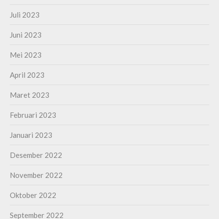
Juli 2023
Juni 2023
Mei 2023
April 2023
Maret 2023
Februari 2023
Januari 2023
Desember 2022
November 2022
Oktober 2022
September 2022