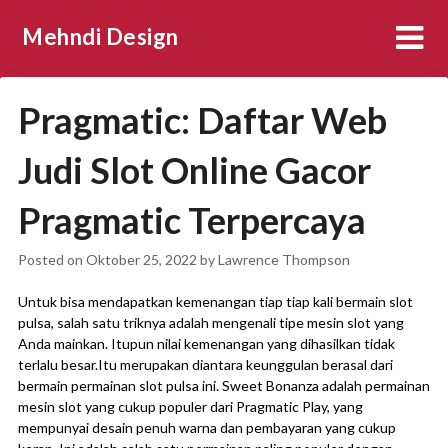
Skip
Mehndi Design
to
content
Pragmatic: Daftar Web
Judi Slot Online Gacor
Pragmatic Terpercaya
Posted on
Oktober 25, 2022
by
Lawrence Thompson
Untuk bisa mendapatkan kemenangan tiap tiap kali bermain slot
pulsa, salah satu triknya adalah mengenali tipe mesin slot yang
Anda mainkan. Itupun nilai kemenangan yang dihasilkan tidak
terlalu besar.Itu merupakan diantara keunggulan berasal dari
bermain permainan slot pulsa ini. Sweet Bonanza adalah permainan
mesin slot yang cukup populer dari Pragmatic Play, yang
mempunyai desain penuh warna dan pembayaran yang cukup