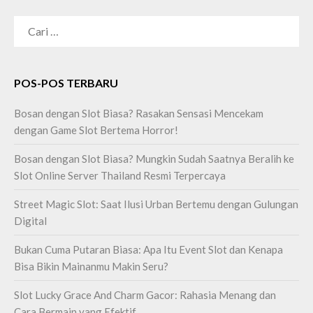
CARI
UNTUK:
POS-POS TERBARU
Bosan dengan Slot Biasa? Rasakan Sensasi Mencekam
dengan Game Slot Bertema Horror!
Bosan dengan Slot Biasa? Mungkin Sudah Saatnya Beralih ke
Slot Online Server Thailand Resmi Terpercaya
Street Magic Slot: Saat Ilusi Urban Bertemu dengan Gulungan
Digital
Bukan Cuma Putaran Biasa: Apa Itu Event Slot dan Kenapa
Bisa Bikin Mainanmu Makin Seru?
Slot Lucky Grace And Charm Gacor: Rahasia Menang dan
Cara Bermain yang Efektif