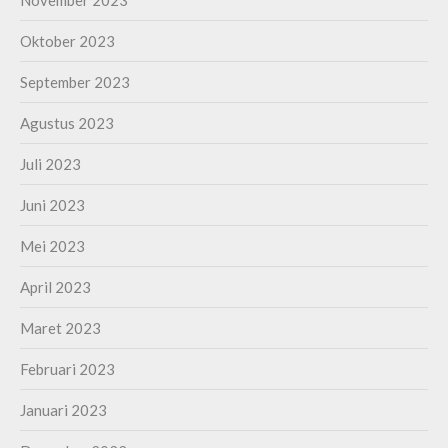
Oktober 2023
September 2023
Agustus 2023
Juli 2023
Juni 2023
Mei 2023
April 2023
Maret 2023
Februari 2023
Januari 2023