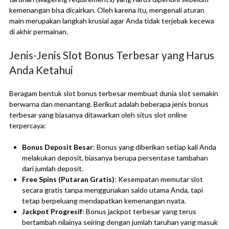
kemenangan bisa dicairkan. Oleh karena itu, mengenali aturan
main merupakan langkah krusial agar Anda tidak terjebak kecewa
di akhir permainan.
Jenis-Jenis Slot Bonus Terbesar yang Harus
Anda Ketahui
Beragam bentuk slot bonus terbesar membuat dunia slot semakin
berwarna dan menantang. Berikut adalah beberapa jenis bonus
terbesar yang biasanya ditawarkan oleh situs slot online
terpercaya:
Bonus Deposit Besar
: Bonus yang diberikan setiap kali Anda
melakukan deposit, biasanya berupa persentase tambahan
dari jumlah deposit.
Free Spins (Putaran Gratis)
: Kesempatan memutar slot
secara gratis tanpa menggunakan saldo utama Anda, tapi
tetap berpeluang mendapatkan kemenangan nyata.
Jackpot Progresif
: Bonus jackpot terbesar yang terus
bertambah nilainya seiring dengan jumlah taruhan yang masuk