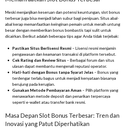
Meski menjanjikan keseruan dan potensi keuntungan, slot bonus
terbesar juga bisa menjadi lahan subur bagi penipuan. Situs abal-
abal kerap memanfaatkan keinginan pemain untuk meraih untung
besar dengan memberikan bonus bombastis tapi sulit untuk
dicairkan. Berikut adalah beberapa tips agar Anda tidak terjebak:
Pastikan Situs Berlisensi Resmi
– Lisensi resmi menjamin
pengawasan dan keamanan transaksi di platform tersebut.
Cek Rating dan Review Situs
– Berbagai forum dan situs
ulasan dapat membantu mengenali reputasi operator.
Hati-hati dengan Bonus tanpa Syarat Jelas
– Bonus yang
terdengar terlalu bagus untuk menjadi kenyataan biasanya
berujung pada kerugian.
Gunakan Metode Pembayaran Aman
– Pilih platform yang
menawarkan metode deposit dan penarikan terpercaya
seperti e-wallet atau transfer bank resmi.
Masa Depan Slot Bonus Terbesar: Tren dan
Inovasi yang Patut Diperhatikan