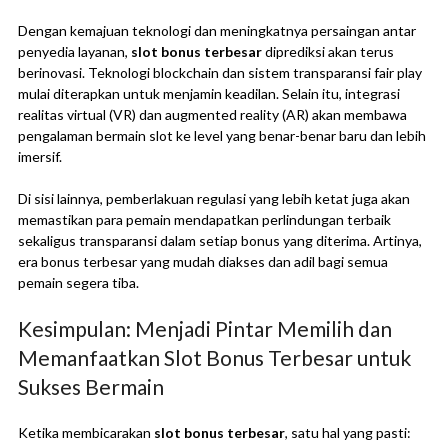
Dengan kemajuan teknologi dan meningkatnya persaingan antar
penyedia layanan,
slot bonus terbesar
diprediksi akan terus
berinovasi. Teknologi blockchain dan sistem transparansi fair play
mulai diterapkan untuk menjamin keadilan. Selain itu, integrasi
realitas virtual (VR) dan augmented reality (AR) akan membawa
pengalaman bermain slot ke level yang benar-benar baru dan lebih
imersif.
Di sisi lainnya, pemberlakuan regulasi yang lebih ketat juga akan
memastikan para pemain mendapatkan perlindungan terbaik
sekaligus transparansi dalam setiap bonus yang diterima. Artinya,
era bonus terbesar yang mudah diakses dan adil bagi semua
pemain segera tiba.
Kesimpulan: Menjadi Pintar Memilih dan
Memanfaatkan Slot Bonus Terbesar untuk
Sukses Bermain
Ketika membicarakan
slot bonus terbesar
, satu hal yang pasti: