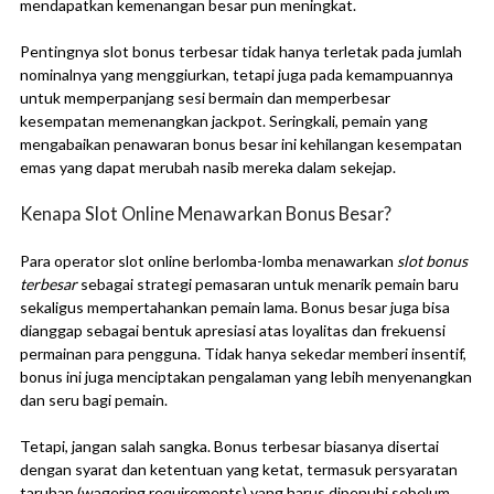
mendapatkan kemenangan besar pun meningkat.
Pentingnya slot bonus terbesar tidak hanya terletak pada jumlah
nominalnya yang menggiurkan, tetapi juga pada kemampuannya
untuk memperpanjang sesi bermain dan memperbesar
kesempatan memenangkan jackpot. Seringkali, pemain yang
mengabaikan penawaran bonus besar ini kehilangan kesempatan
emas yang dapat merubah nasib mereka dalam sekejap.
Kenapa Slot Online Menawarkan Bonus Besar?
Para operator slot online berlomba-lomba menawarkan
slot bonus
terbesar
sebagai strategi pemasaran untuk menarik pemain baru
sekaligus mempertahankan pemain lama. Bonus besar juga bisa
dianggap sebagai bentuk apresiasi atas loyalitas dan frekuensi
permainan para pengguna. Tidak hanya sekedar memberi insentif,
bonus ini juga menciptakan pengalaman yang lebih menyenangkan
dan seru bagi pemain.
Tetapi, jangan salah sangka. Bonus terbesar biasanya disertai
dengan syarat dan ketentuan yang ketat, termasuk persyaratan
taruhan (wagering requirements) yang harus dipenuhi sebelum