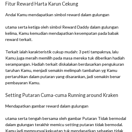
Fitur Reward Harta Karun Cekung
Andai Kamu mendapatkan simbol reward dalam gulungan
utama serta ketiga oleh simbol Reward Daddy dalam gulungan
kelima, Kamu kemudian mendapatkan kesempatan pada babak
reward terkait.
Terkait ialah karakteristik cukup mudah: 3 peti tampaknya, lalu
Kamu juga meraih memilih pada masa mereka tuk diberikan hadiah
serampangan. Hadiah terkait diskalakan berdasarkan pengukuran
taruhan Kamu, menjadi semakin melimpah tambahan yg Kamu
pertaruhkan dalam putaran yang disarankan, jadi semakin benar
pembayaran Kamu.
Setting Putaran Cuma-cuma Running around Kraken
Mendapatkan gambar reward dalam gulungan
utama serta tengah bersama oleh gambar Putaran Tidak bermodal
dalam gulungan terakhir memicu setting putaran tidak bermodal.
Kamu jadi mempunyai kekuatan tuk mendapatkan sebagian tidak