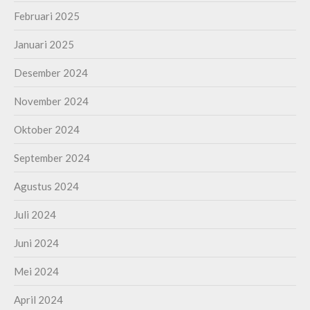
Februari 2025
Januari 2025
Desember 2024
November 2024
Oktober 2024
September 2024
Agustus 2024
Juli 2024
Juni 2024
Mei 2024
April 2024