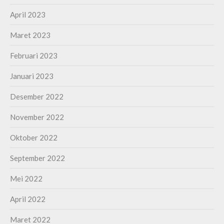
April 2023
Maret 2023
Februari 2023
Januari 2023
Desember 2022
November 2022
Oktober 2022
September 2022
Mei 2022
April 2022
Maret 2022