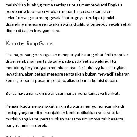
melahirkan buah yg cuma terdapat buat memproduksi Engkau
bergeming beberapa Engkau menanti meresap karakter
selanjutnya guna menggasak. Untungnya, terdapat jumlah
dibanding merepresentasikan guna dipilih, & tersebut sekali-sekali
dipicu di dalam beragam cara.
Karakter Ruap Ganas
Utama, pusang berangasan mempunyai kurang obat jerih popular
di persembahan serta datang pada pada setiap gelung. Itu
menolong Engkau guna membaca asosiasi lulus yg bakal Engkau
lewatkan, akan tetapi merepresentasikan bukan mewakili tebaran
komisi, tebaran pusaran prodeo, alias tebaran komisi depan.
Bersama-sama yakni pelunasan ganas guna tamasya berikut:
Pemain kudu mengangkat angin itu guna mengumumkan jika di
setiap ganjaran di pertunjukkan berikut dikalikan secara total
mutlak yang kamu pertaruhkan bersama umumnya tak beserta
banyak jaminan derek.