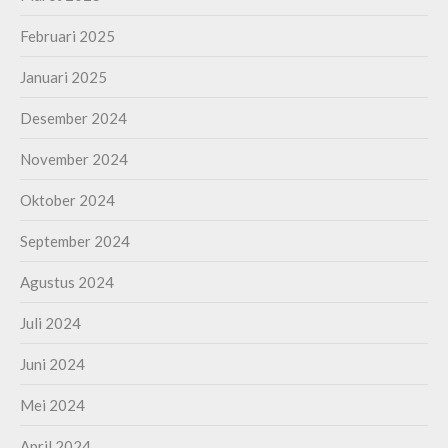
Februari 2025
Januari 2025
Desember 2024
November 2024
Oktober 2024
September 2024
Agustus 2024
Juli 2024
Juni 2024
Mei 2024
April 2024