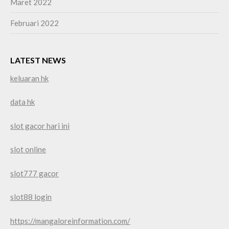
Maret 2022
Februari 2022
LATEST NEWS
keluaran hk
data hk
slot gacor hari ini
slot online
slot777 gacor
slot88 login
https://mangaloreinformation.com/