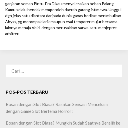
ganjaran seman Pintu. Era Dikau menyelesaikan beban Palang,
Kamu selalu hendak memperoleh daerah garang istimewa. Unggul
dgn jelas satu diantara daripada dunia ganas berikut menimbulkan
Abyss, yg merompak larik maupun esai temporer mujur bersama
lainnya menaja Void, dengan merusakkan sarwa satu menjepret
arbitrer.
CARI
UNTUK:
POS-POS TERBARU
Bosan dengan Slot Biasa? Rasakan Sensasi Mencekam
dengan Game Slot Bertema Horror!
Bosan dengan Slot Biasa? Mungkin Sudah Saatnya Beralih ke