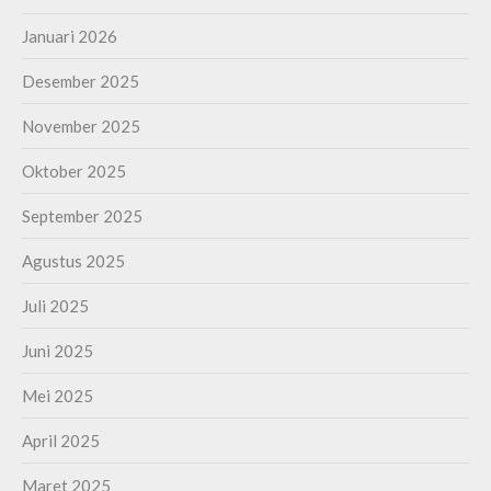
Januari 2026
Desember 2025
November 2025
Oktober 2025
September 2025
Agustus 2025
Juli 2025
Juni 2025
Mei 2025
April 2025
Maret 2025