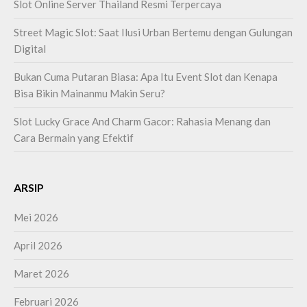
Slot Online Server Thailand Resmi Terpercaya
Street Magic Slot: Saat Ilusi Urban Bertemu dengan Gulungan
Digital
Bukan Cuma Putaran Biasa: Apa Itu Event Slot dan Kenapa
Bisa Bikin Mainanmu Makin Seru?
Slot Lucky Grace And Charm Gacor: Rahasia Menang dan
Cara Bermain yang Efektif
ARSIP
Mei 2026
April 2026
Maret 2026
Februari 2026