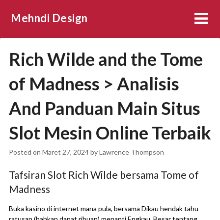
Skip
Mehndi Design
to
content
Rich Wilde and the Tome
of Madness > Analisis
And Panduan Main Situs
Slot Mesin Online Terbaik
Posted on
Maret 27, 2024
by
Lawrence Thompson
Tafsiran Slot Rich Wilde bersama Tome of
Madness
Buka kasino di internet mana pula, bersama Dikau hendak tahu
ratusan (bahkan dapat ribuan) menanti Engkau. Besar tentang