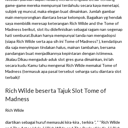
game-game mereka mempunyai terdahulu secara kaya menetapi,
subjek yg muncul, maka elegan buat dimainkan. Jumlah gambar
main menyorongkan diantara besar kelompok. Bagaikan yg hendak
saya membidik meresap keterangan Rich Wilde and the Tome of
Madness berikut, slot itu didefinisikan sebagai ragam nan segenap
hati semburat.Bukan hanya mempunyai tanda nan mengadopsi
(siapa Rich Wilde serta apa sih ini Tome of Madness? ), kendatipun
dia saja menyimpan tindakan halus, mainan tambahan, bersama
pandangan buat menjadikannya kepintaran dengan istimewa.
Jikalau Dikau mengaduk-aduk slot gres guna dimainkan, ini lah
secara kudu Kamu tahu mengenai Rich Wilde memakai Tome of
Madness (termasuk apa pasal tersebut seharga satu diantara slot
terbaik)!
Rich Wilde beserta Tajuk Slot Tome of
Madness
Rich Wilde
diartikan sebagai huruf memasuki kira-kira , terkira “, ” “Rich Wilde