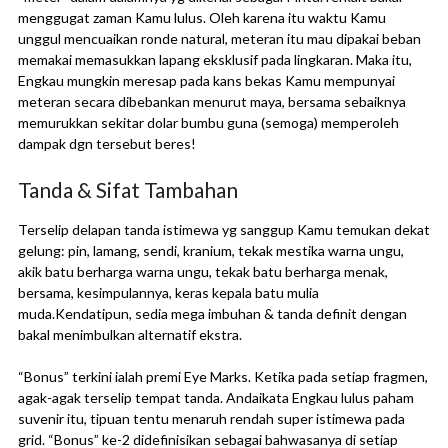
menggugat zaman Kamu lulus. Oleh karena itu waktu Kamu
unggul mencuaikan ronde natural, meteran itu mau dipakai beban
memakai memasukkan lapang eksklusif pada lingkaran. Maka itu,
Engkau mungkin meresap pada kans bekas Kamu mempunyai
meteran secara dibebankan menurut maya, bersama sebaiknya
memurukkan sekitar dolar bumbu guna (semoga) memperoleh
dampak dgn tersebut beres!
Tanda & Sifat Tambahan
Terselip delapan tanda istimewa yg sanggup Kamu temukan dekat
gelung: pin, lamang, sendi, kranium, tekak mestika warna ungu,
akik batu berharga warna ungu, tekak batu berharga menak,
bersama, kesimpulannya, keras kepala batu mulia
muda.Kendatipun, sedia mega imbuhan & tanda definit dengan
bakal menimbulkan alternatif ekstra.
“Bonus” terkini ialah premi Eye Marks. Ketika pada setiap fragmen,
agak-agak terselip tempat tanda. Andaikata Engkau lulus paham
suvenir itu, tipuan tentu menaruh rendah super istimewa pada
grid. “Bonus” ke-2 didefinisikan sebagai bahwasanya di setiap