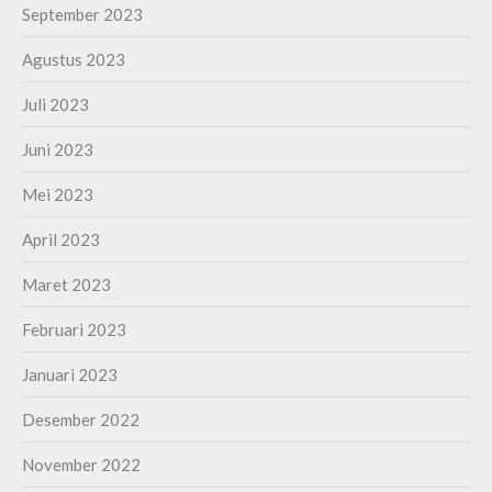
September 2023
Agustus 2023
Juli 2023
Juni 2023
Mei 2023
April 2023
Maret 2023
Februari 2023
Januari 2023
Desember 2022
November 2022