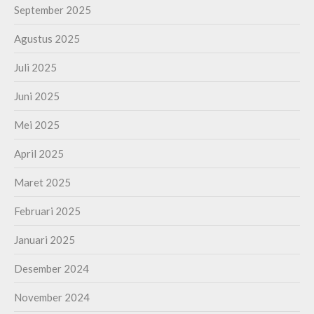
September 2025
Agustus 2025
Juli 2025
Juni 2025
Mei 2025
April 2025
Maret 2025
Februari 2025
Januari 2025
Desember 2024
November 2024