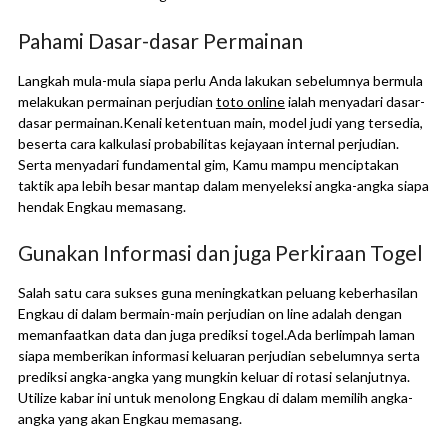
Pahami Dasar-dasar Permainan
Langkah mula-mula siapa perlu Anda lakukan sebelumnya bermula
melakukan permainan perjudian
toto online
ialah menyadari dasar-
dasar permainan.Kenali ketentuan main, model judi yang tersedia,
beserta cara kalkulasi probabilitas kejayaan internal perjudian.
Serta menyadari fundamental gim, Kamu mampu menciptakan
taktik apa lebih besar mantap dalam menyeleksi angka-angka siapa
hendak Engkau memasang.
Gunakan Informasi dan juga Perkiraan Togel
Salah satu cara sukses guna meningkatkan peluang keberhasilan
Engkau di dalam bermain-main perjudian on line adalah dengan
memanfaatkan data dan juga prediksi togel.Ada berlimpah laman
siapa memberikan informasi keluaran perjudian sebelumnya serta
prediksi angka-angka yang mungkin keluar di rotasi selanjutnya.
Utilize kabar ini untuk menolong Engkau di dalam memilih angka-
angka yang akan Engkau memasang.