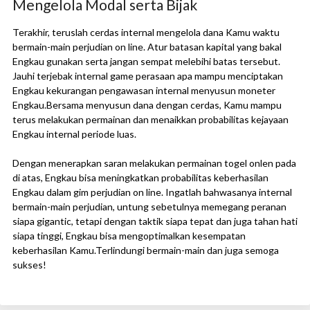
Mengelola Modal serta Bijak
Terakhir, teruslah cerdas internal mengelola dana Kamu waktu
bermain-main perjudian on line. Atur batasan kapital yang bakal
Engkau gunakan serta jangan sempat melebihi batas tersebut.
Jauhi terjebak internal game perasaan apa mampu menciptakan
Engkau kekurangan pengawasan internal menyusun moneter
Engkau.Bersama menyusun dana dengan cerdas, Kamu mampu
terus melakukan permainan dan menaikkan probabilitas kejayaan
Engkau internal periode luas.
Dengan menerapkan saran melakukan permainan togel onlen pada
di atas, Engkau bisa meningkatkan probabilitas keberhasilan
Engkau dalam gim perjudian on line. Ingatlah bahwasanya internal
bermain-main perjudian, untung sebetulnya memegang peranan
siapa gigantic, tetapi dengan taktik siapa tepat dan juga tahan hati
siapa tinggi, Engkau bisa mengoptimalkan kesempatan
keberhasilan Kamu.Terlindungi bermain-main dan juga semoga
sukses!