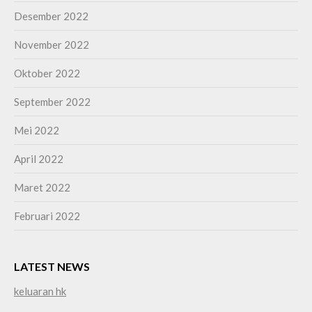
Desember 2022
November 2022
Oktober 2022
September 2022
Mei 2022
April 2022
Maret 2022
Februari 2022
LATEST NEWS
keluaran hk