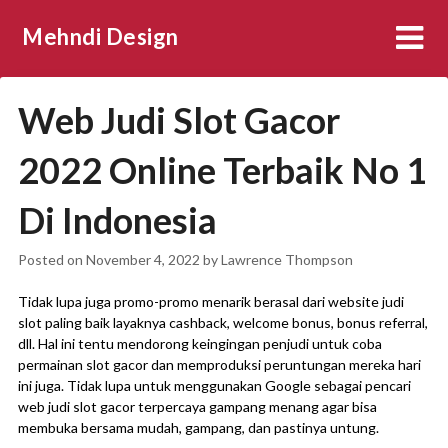
Skip
Mehndi Design
to
content
Web Judi Slot Gacor
2022 Online Terbaik No 1
Di Indonesia
Posted on
November 4, 2022
by
Lawrence Thompson
Tidak lupa juga promo-promo menarik berasal dari website judi
slot paling baik layaknya cashback, welcome bonus, bonus referral,
dll. Hal ini tentu mendorong keingingan penjudi untuk coba
permainan slot gacor dan memproduksi peruntungan mereka hari
ini juga. Tidak lupa untuk menggunakan Google sebagai pencari
web judi slot gacor terpercaya gampang menang agar bisa
membuka bersama mudah, gampang, dan pastinya untung.