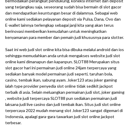
bermodalkan perangkat pendukung, koneksi internet dan deposit
yang terjangkau saja, seseorang sudah bisa bermain di slot gacor
dan mendapatkan keuntungan besar di dalamnya. Sebagai web
online kami sediakan pelayanan deposit via Pulsa, Dana, Ovo dan
E-wallet lainnya terlengkap sebagai janji kita yang akan terus
berinovasi memberikan kemudahan untuk meningkatkan
kenyamanan para member dan pemain judi khususnya para slotter.
Saat ini web judi slot online kita bisa dibuka melalui android dan ios
sehingga memudahkan anda untuk mengakses website judi slot
online kami dimanapun dan kapanpun. SLOT88 Merupakan situs
slot gacor hari ini permainan judi online 24jam terpercaya yang
sediakan banyak model permainan judi seperti, taruhan bola,
casino, tembak ikan, sabung ayam. Joker123 atau joker gaming
ialah type provider penyedia slot online tidak sedikit jackpot
terbaik di asia. Selain meluangkan permainan judi slot, joker gaming
, website judi terpercaya SLOT88 pun sediakan permainan judi
laksana judi live casino dan judi tembak ikan. Situs judi slot online
terpercaya 2022 mudah menang slot Joker123 sangat digemari di
Indonesia, apalagi gara-gara tawarkan judi slot online jackpot
terbesar.