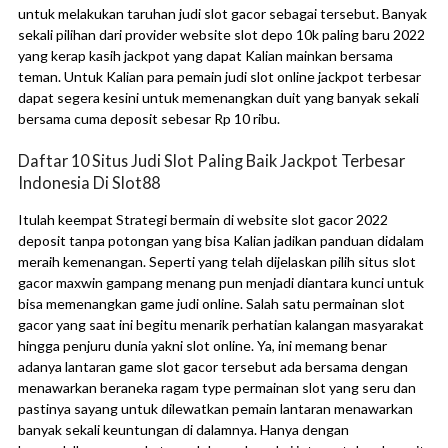
untuk melakukan taruhan judi slot gacor sebagai tersebut. Banyak
sekali pilihan dari provider website slot depo 10k paling baru 2022
yang kerap kasih jackpot yang dapat Kalian mainkan bersama
teman. Untuk Kalian para pemain judi slot online jackpot terbesar
dapat segera kesini untuk memenangkan duit yang banyak sekali
bersama cuma deposit sebesar Rp 10 ribu.
Daftar 10 Situs Judi Slot Paling Baik Jackpot Terbesar
Indonesia Di Slot88
Itulah keempat Strategi bermain di website slot gacor 2022
deposit tanpa potongan yang bisa Kalian jadikan panduan didalam
meraih kemenangan. Seperti yang telah dijelaskan pilih situs slot
gacor maxwin gampang menang pun menjadi diantara kunci untuk
bisa memenangkan game judi online. Salah satu permainan slot
gacor yang saat ini begitu menarik perhatian kalangan masyarakat
hingga penjuru dunia yakni slot online. Ya, ini memang benar
adanya lantaran game slot gacor tersebut ada bersama dengan
menawarkan beraneka ragam type permainan slot yang seru dan
pastinya sayang untuk dilewatkan pemain lantaran menawarkan
banyak sekali keuntungan di dalamnya. Hanya dengan