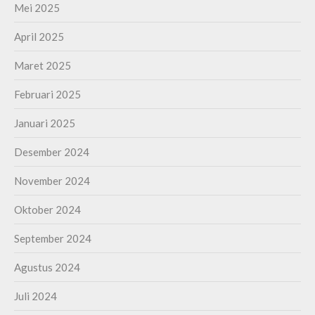
Mei 2025
April 2025
Maret 2025
Februari 2025
Januari 2025
Desember 2024
November 2024
Oktober 2024
September 2024
Agustus 2024
Juli 2024