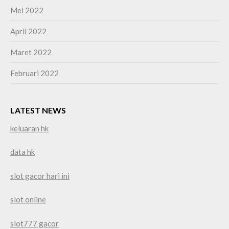
Mei 2022
April 2022
Maret 2022
Februari 2022
LATEST NEWS
keluaran hk
data hk
slot gacor hari ini
slot online
slot777 gacor