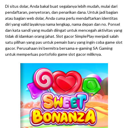
Di situs dolar, Anda bakal buat segalanya lebih mudah, mulai dari
pendaftaran, penyetoran, dan penarikan dana. Untuk jadi bagian
atau bagian web dolar, Anda cuma perlu mendaftarkan identitas
diri yang valid layaknya nama lengkap, nama depan dan no. Ponsel
dan kata sandi yang mudah diingat untuk mencegah aktivitas yang
tidak di idamkan orang jahat. Slot gacor SimplePlay menjadi salah
satu pilihan yang pas untuk pemain baru yang ingin coba game slot
gacor. Perusahaan ini bermitra bersama e-gaming SA Gaming
untuk memperluas portofolio game slot gacor miliknya.