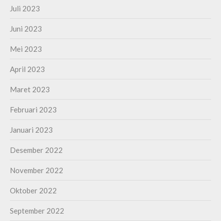
Juli 2023
Juni 2023
Mei 2023
April 2023
Maret 2023
Februari 2023
Januari 2023
Desember 2022
November 2022
Oktober 2022
September 2022