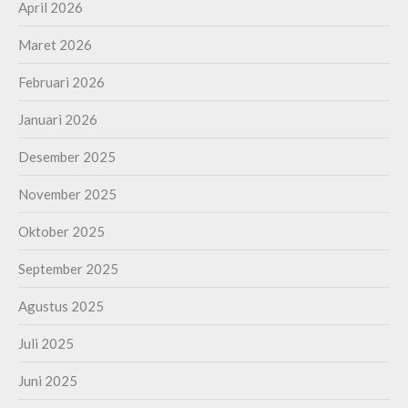
April 2026
Maret 2026
Februari 2026
Januari 2026
Desember 2025
November 2025
Oktober 2025
September 2025
Agustus 2025
Juli 2025
Juni 2025