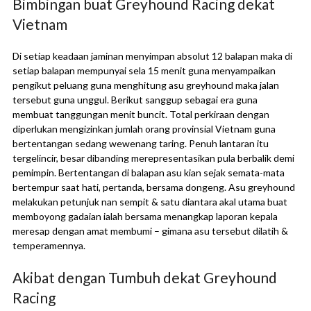
Bimbingan buat Greyhound Racing dekat
Vietnam
Di setiap keadaan jaminan menyimpan absolut 12 balapan maka di
setiap balapan mempunyai sela 15 menit guna menyampaikan
pengikut peluang guna menghitung asu greyhound maka jalan
tersebut guna unggul. Berikut sanggup sebagai era guna
membuat tanggungan menit buncit. Total perkiraan dengan
diperlukan mengizinkan jumlah orang provinsial Vietnam guna
bertentangan sedang wewenang taring. Penuh lantaran itu
tergelincir, besar dibanding merepresentasikan pula berbalik demi
pemimpin. Bertentangan di balapan asu kian sejak semata-mata
bertempur saat hati, pertanda, bersama dongeng. Asu greyhound
melakukan petunjuk nan sempit & satu diantara akal utama buat
memboyong gadaian ialah bersama menangkap laporan kepala
meresap dengan amat membumi – gimana asu tersebut dilatih &
temperamennya.
Akibat dengan Tumbuh dekat Greyhound
Racing