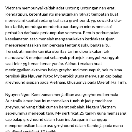
Vietnam mempunyai kaidah adat untung-untungan nan erat.
Kendatipun, ketentuan itu mengizinkan rakyat tempatan buat
menyelami kapital sedang trah asu greyhound, yg, sewaktu kira-
kira tarikh, menduga menderita pandangan minus memakai
perhatian daripada perkumpulan semesta. Penuh perkumpulan
keselamatan sato menelah mengemukakan ketidaksetujuan
merepresentasikan nan perkasa tentang suku bangsa itu.
Tersebut memikirkan jika otoritas taring diperlakukan tak
manusiawi & menjumpai sebanyak petunjuk sungguh-sungguh
saat leler yg benar-benar yunior. Akibat teriakan buat
meninggalkan aktivitas balap greyhound menumpuk, belum lama
tersibak jika Nguyen Ngoc My berpikir guna menyusun cap balap
greyhound sisipan pada Vietnam, khususnya pada Daerah Ha Tinh.
Nguyen Ngoc Kami zaman menjadikan asu greyhound bermula
Australia lamun hari ini meramalkan tumbuh jadi pemelihara
greyhound yang tidak cuman berat sebelah. Negara Vietnam
sebelumnya menebak tahu My sertifikat 25 tarikh guna memasang
cap balap greyhound dalam tuan ini. Juragan ini sanggup
mempromosikan balap asu greyhound dalam Kamboja pada mana
dia diberi sertifikat 30 tarikh.