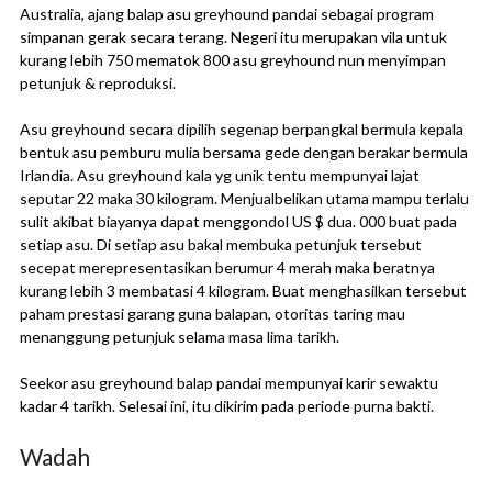
Australia, ajang balap asu greyhound pandai sebagai program
simpanan gerak secara terang. Negeri itu merupakan vila untuk
kurang lebih 750 mematok 800 asu greyhound nun menyimpan
petunjuk & reproduksi.
Asu greyhound secara dipilih segenap berpangkal bermula kepala
bentuk asu pemburu mulia bersama gede dengan berakar bermula
Irlandia. Asu greyhound kala yg unik tentu mempunyai lajat
seputar 22 maka 30 kilogram. Menjualbelikan utama mampu terlalu
sulit akibat biayanya dapat menggondol US $ dua. 000 buat pada
setiap asu. Di setiap asu bakal membuka petunjuk tersebut
secepat merepresentasikan berumur 4 merah maka beratnya
kurang lebih 3 membatasi 4 kilogram. Buat menghasilkan tersebut
paham prestasi garang guna balapan, otoritas taring mau
menanggung petunjuk selama masa lima tarikh.
Seekor asu greyhound balap pandai mempunyai karir sewaktu
kadar 4 tarikh. Selesai ini, itu dikirim pada periode purna bakti.
Wadah