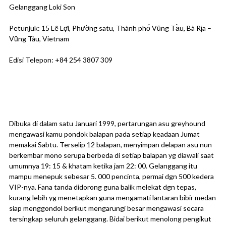
Gelanggang Loki Son
Petunjuk: 15 Lê Lợi, Phường satu, Thành phố Vũng Tầu, Bà Rịa –
Vũng Tàu, Vietnam
Edisi Telepon: +84 254 3807 309
Dibuka di dalam satu Januari 1999, pertarungan asu greyhound
mengawasi kamu pondok balapan pada setiap keadaan Jumat
memakai Sabtu. Terselip 12 balapan, menyimpan delapan asu nun
berkembar mono serupa berbeda di setiap balapan yg diawali saat
umumnya 19: 15 & khatam ketika jam 22: 00. Gelanggang itu
mampu menepuk sebesar 5. 000 pencinta, permai dgn 500 kedera
VIP-nya. Fana tanda didorong guna balik melekat dgn tepas,
kurang lebih yg menetapkan guna mengamati lantaran bibir medan
siap menggondol berikut mengarungi besar mengawasi secara
tersingkap seluruh gelanggang. Bidai berikut menolong pengikut