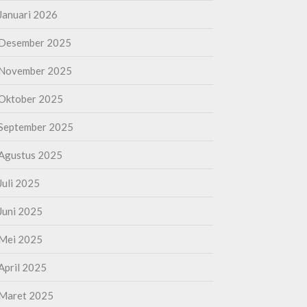
Januari 2026
Desember 2025
November 2025
Oktober 2025
September 2025
Agustus 2025
Juli 2025
Juni 2025
Mei 2025
April 2025
Maret 2025