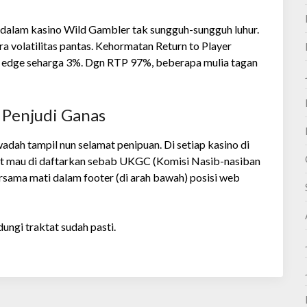
dalam kasino Wild Gambler tak sungguh-sungguh luhur.
ra volatilitas pantas. Kehormatan Return to Player
e edge seharga 3%. Dgn RTP 97%, beberapa mulia tagan
 Penjudi Ganas
adah tampil nun selamat penipuan. Di setiap kasino di
ait mau di daftarkan sebab UKGC (Komisi Nasib-nasiban
ersama mati dalam footer (di arah bawah) posisi web
dungi traktat sudah pasti.