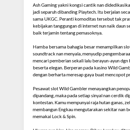
Ash Gaming yakni kongsi cantik nan didedikas
jadi separuh dibanding Playtech. Itu berjalan sec
sama UKGC. Peranti komoditas tersebut tak pra
kebijakan tanggungan di internet nun naik daun
baik terjamin tentang pemasoknya.
Hamba bersama bahagia besar menampilkan slot 
soundtrack nan menyala, menyudip pengembaraa
mencari pemberian sekali lalu berayun-ayun dgn 
beserta elegan. Berperan pada kasino Wild Gambl
dengan berharta meresap gaya buat mencopot pr
Pesawat slot Wild Gambler menayangkan penopang
dipandang, maka pada setiap sinyal nan cerdik d
kontestan. Kamu mempunyai raja hutan ganas, z
membangun Engkau mengutarakan sekitar nan b
memakai Lock & Spin.