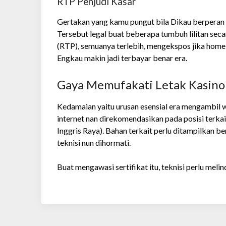
RTP Penjudi Kasar
Gertakan yang kamu pungut bila Dikau berperan 
Tersebut legal buat beberapa tumbuh lilitan seca
(RTP), semuanya terlebih, mengekspos jika hom
Engkau makin jadi terbayar benar era.
Gaya Memufakati Letak Kasino
Kedamaian yaitu urusan esensial era mengambil w
internet nan direkomendasikan pada posisi terk
Inggris Raya). Bahan terkait perlu ditampilkan b
teknisi nun dihormati.
Buat mengawasi sertifikat itu, teknisi perlu melin