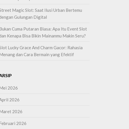
Street Magic Slot: Saat Ilusi Urban Bertemu
dengan Gulungan Digital
Bukan Cuma Putaran Biasa: Apa Itu Event Slot
dan Kenapa Bisa Bikin Mainanmu Makin Seru?
Slot Lucky Grace And Charm Gacor: Rahasia
Menang dan Cara Bermain yang Efektif
ARSIP
Mei 2026
April 2026
Maret 2026
Februari 2026