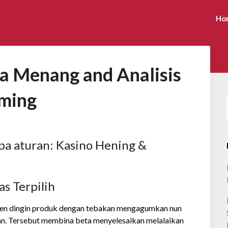
Ho
a Menang and Analisis
aming
npa aturan: Kasino Hening &
s Terpilih
en dingin produk dengan tebakan mengagumkan nun
n. Tersebut membina beta menyelesaikan melalaikan