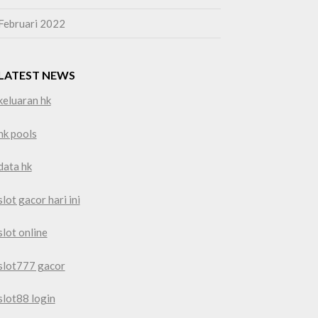
Februari 2022
LATEST NEWS
keluaran hk
hk pools
data hk
slot gacor hari ini
slot online
slot777 gacor
slot88 login