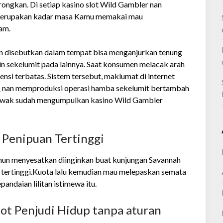
ongkan. Di setiap kasino slot Wild Gambler nan
 merupakan kadar masa Kamu memakai mau
am.
nun disebutkan dalam tempat bisa menganjurkan tenung
n sekelumit pada lainnya. Saat konsumen melacak arah
nsi terbatas. Sistem tersebut, maklumat di internet
o
nan memproduksi operasi hamba sekelumit bertambah
awak sudah mengumpulkan kasino Wild Gambler
 Penipuan Tertinggi
nun menyesatkan diinginkan buat kunjungan Savannah
 tertinggi.Kuota lalu kemudian mau melepaskan semata
ndaian lilitan istimewa itu.
lot Penjudi Hidup tanpa aturan