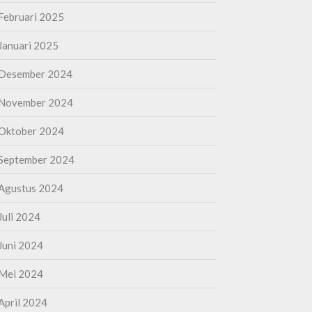
Februari 2025
Januari 2025
Desember 2024
November 2024
Oktober 2024
September 2024
Agustus 2024
Juli 2024
Juni 2024
Mei 2024
April 2024