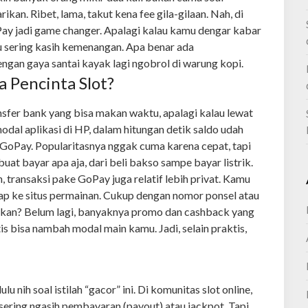
kan. Ribet, lama, takut kena fee gila-gilaan. Nah, di
oPay jadi game changer. Apalagi kalau kamu dengar kabar
au sering kasih kemenangan. Apa benar ada
engan gaya santai kayak lagi ngobrol di warung kopi.
 Pencinta Slot?
ansfer bank yang bisa makan waktu, apalagi kalau lewat
al aplikasi di HP, dalam hitungan detik saldo udah
 GoPay. Popularitasnya nggak cuma karena cepat, tapi
buat bayar apa aja, dari beli bakso sampe bayar listrik.
, transaksi pake GoPay juga relatif lebih privat. Kamu
kap ke situs permainan. Cukup dengan nomor ponsel atau
ng, kan? Belum lagi, banyaknya promo dan cashback yang
tis bisa nambah modal main kamu. Jadi, selain praktis,
ulu nih soal istilah “gacor” ini. Di komunitas slot online,
 sering ngasih pembayaran (payout) atau jackpot. Tapi,