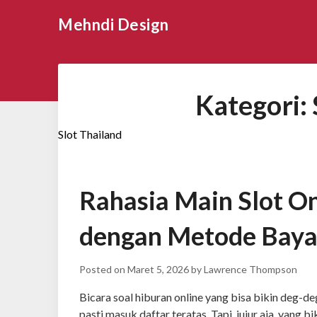
Skip
Mehndi Design
to
content
Kategori:
Slot Thailand
Rahasia Main Slot O
dengan Metode Bayar
Posted on
Maret 5, 2026
by
Lawrence Thompson
Bicara soal hiburan online yang bisa bikin deg-de
pasti masuk daftar teratas. Tapi, jujur aja, yang 