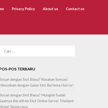
me
Privacy Policy
About us
Contact us
CARI
UNTUK:
POS-POS TERBARU
Bosan dengan Slot Biasa? Rasakan Sensasi
Mencekam dengan Game Slot Bertema Horror!
Bosan dengan Slot Biasa? Mungkin Sudah
Saatnya Beralih ke Slot Online Server Thailand
Resmi Terpercaya