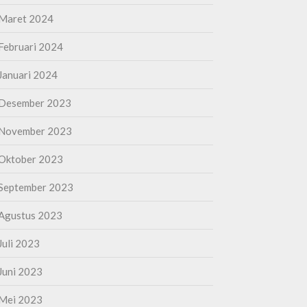
Maret 2024
Februari 2024
Januari 2024
Desember 2023
November 2023
Oktober 2023
September 2023
Agustus 2023
Juli 2023
Juni 2023
Mei 2023