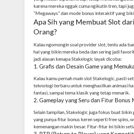
karena mereka nggak cuma ngikutin tren, tapi juga
“Megaways” dan mode bonus interaktif yang biki
Apa Sih yang Membuat Slot dari
Orang?
Kalau ngomongin soal provider slot, tentu ada ban
hal yang bikin mereka beda dan sering jadi favor
jadi alasan kenapa Stakelogic layak dicoba:
1. Grafis dan Desain Game yang Memuk
Kalau kamu pernah main slot Stakelogic, pasti se
teknologi terbaru untuk menghasilkan animasi hal
fantasi, sampai tema klasik yang tetap menarik.
2. Gameplay yang Seru dan Fitur Bonus
Selain tampilan, Stakelogic juga fokus buat bi
yang punya fitur bonus keren seperti free spins, 
kemenangan makin besar. Fitur-fitur ini bikin set
3. RTP (Return to Player) yang Kompetit