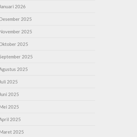
Januari 2026
Desember 2025
November 2025
Oktober 2025
September 2025
Agustus 2025
Juli 2025
Juni 2025
Mei 2025
April 2025
Maret 2025