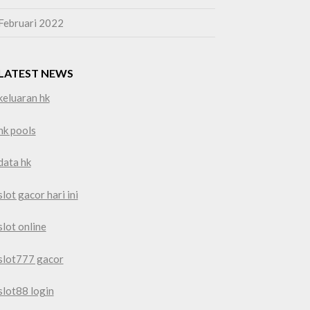
Februari 2022
LATEST NEWS
keluaran hk
hk pools
data hk
slot gacor hari ini
slot online
slot777 gacor
slot88 login