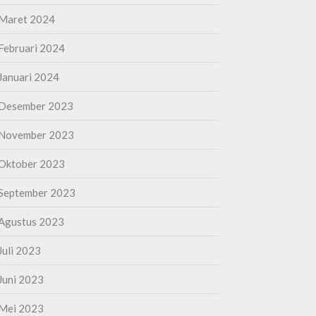
Maret 2024
Februari 2024
Januari 2024
Desember 2023
November 2023
Oktober 2023
September 2023
Agustus 2023
Juli 2023
Juni 2023
Mei 2023