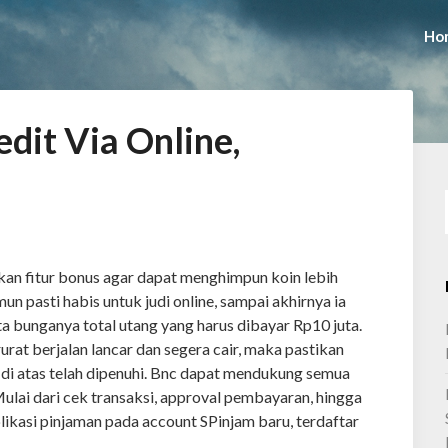
Ho
dit Via Online,
n fitur bonus agar dapat menghimpun koin lebih
un pasti habis untuk judi online, sampai akhirnya ia
ta bunganya total utang yang harus dibayar Rp10 juta.
at berjalan lancar dan segera cair, maka pastikan
 di atas telah dipenuhi. Bnc dapat mendukung semua
 Mulai dari cek transaksi, approval pembayaran, hingga
plikasi pinjaman pada account SPinjam baru, terdaftar