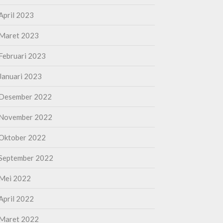
April 2023
Maret 2023
Februari 2023
Januari 2023
Desember 2022
November 2022
Oktober 2022
September 2022
Mei 2022
April 2022
Maret 2022