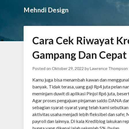
Skip
Mehndi Design
to
content
Cara Cek Riwayat Kre
Gampang Dan Cepat
Posted on
Oktober 29, 2022
by
Lawrence Thompson
Kamu juga bisa menambah kawan dan menggunaka
banyak. Tidak terasa, uang gaji Rp4 juta pelan nam
meminjam duwit di aplikasi Pinjol Rp6 juta, beser
Agar proses pengajuan pinjaman saldo DANA darur
sebagian syarat-syarat yang telah kami sebutkan
aktivitas usaha menjadi lebih fleksibel dan safe;
payroll dan lainnya. Di kala Krediblog lakukan re
bunga yang dikenai ialah sejumlah 5% /bulan.