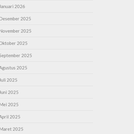
Januari 2026
Desember 2025
November 2025
Oktober 2025
September 2025
Agustus 2025
Juli 2025
Juni 2025
Mei 2025
April 2025
Maret 2025