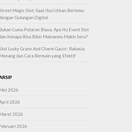
Street Magic Slot: Saat Ilusi Urban Bertemu
dengan Gulungan Digital
Bukan Cuma Putaran Biasa: Apa Itu Event Slot
dan Kenapa Bisa Bikin Mainanmu Makin Seru?
Slot Lucky Grace And Charm Gacor: Rahasia
Menang dan Cara Bermain yang Efektif
ARSIP
Mei 2026
April 2026
Maret 2026
Februari 2026