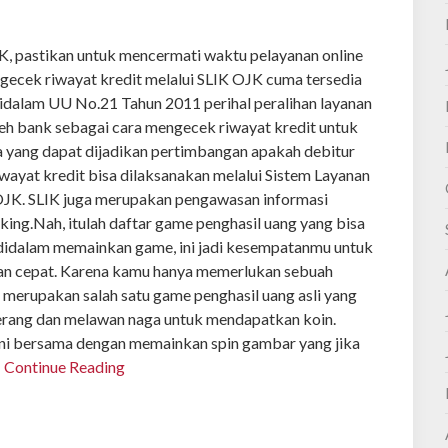
IK, pastikan untuk mencermati waktu pelayanan online
gecek riwayat kredit melalui SLIK OJK cuma tersedia
 didalam UU No.21 Tahun 2011 perihal peralihan layanan
leh bank sebagai cara mengecek riwayat kredit untuk
ya yang dapat dijadikan pertimbangan apakah debitur
ayat kredit bisa dilaksanakan melalui Sistem Layanan
 OJK. SLIK juga merupakan pengawasan informasi
king.
Nah, itulah daftar game penghasil uang yang bisa
 didalam memainkan game, ini jadi kesempatanmu untuk
n cepat. Karena kamu hanya memerlukan sebuah
merupakan salah satu game penghasil uang asli yang
perang dan melawan naga untuk mendapatkan koin.
akni bersama dengan memainkan spin gambar yang jika
…
Continue Reading