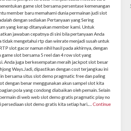
 menentukan game slot bersama persentase kemenangan
mbantu member baru memahami dunia permainan judi slot
 adalah dengan sediakan Pertanyaan yang Sering
mum yang kerap ditanyakan member kami. Untuk
kan jawaban cepatnya di sini bila pertanyaan Anda
a tidak mengetahui rtp dan winrate menjadi susah untuk
RTP slot gacor namun nihil hasil pada akhirnya, dengan
 game slot bersama 5 reel dan 4 row slot yang
i. Anda juga berkesempatan meraih jackpot slot besar
ahjong Ways.
Jadi, dipastikan dengan cost terjangkau ini
in bersama situs slot demo pragmatic free dan paling
slot dengan benar menggunakan akun sampel slot kita
agian pola yang condong diabaikan oleh pemain. Selain
 bermain di web web slot demo gratis pragmatic play no
ersediaan slot demo gratis kita setiap hari.…
Continue