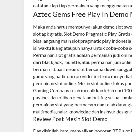
catatan, tiap tiap permainan yang menggunakan ak
Aztec Gems Free Play In Dem
Maka anda harus mempunyai akun demo slot sweet
slot apk gratis. Slot Demo Pragmatic Play Gratis 
bisa langsung main slot pragmatic play Indonesia
isi waktu luang ataupun hanya untuk coba-coba 
Permainan slot gratis adalah permainan judi onlin
dari blackjack, roulette, atau permainan judi onl
bermain ribuan mesin slot bersama duwit sung
game yang hadir dari provider ini tentu menyedi
permainan slot online. Mesin slot online fokus p
Gaming Company telah menaikkan lebih dari 100
paylines dan pilihan penataan betting sesuai jum
permainan slot yang bermacam dan telah datangka
multimedia, nalar knowledge dan insinyur design
Review Post Mesin Slot Demo
Dan disinilah kami menyajikan bocoran RTP slot