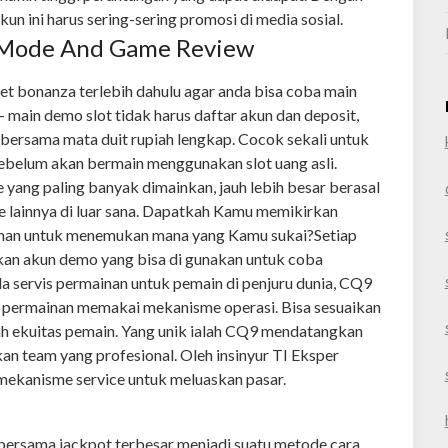
un ini harus sering-sering promosi di media sosial.
o Mode And Game Review
 bonanza terlebih dahulu agar anda bisa coba main
– main demo slot tidak harus daftar akun dan deposit,
 bersama mata duit rupiah lengkap. Cocok sekali untuk
sebelum akan bermain menggunakan slot uang asli.
e yang paling banyak dimainkan, jauh lebih besar berasal
ine lainnya di luar sana. Dapatkah Kamu memikirkan
guhan untuk menemukan mana yang Kamu sukai?
Setiap
akan akun demo yang bisa di gunakan untuk coba
ada servis permainan untuk pemain di penjuru dunia, CQ9
 permainan memakai mekanisme operasi. Bisa sesuaikan
lah ekuitas pemain. Yang unik ialah CQ9 mendatangkan
n team yang profesional. Oleh insinyur TI Eksper
 mekanisme service untuk meluaskan pasar.
 bersama jackpot terbesar menjadi suatu metode cara