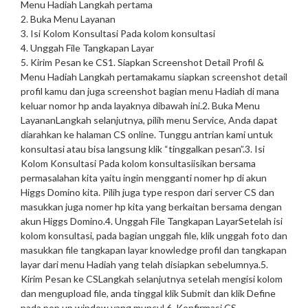
Menu Hadiah Langkah pertama
2. Buka Menu Layanan
3. Isi Kolom Konsultasi Pada kolom konsultasi
4. Unggah File Tangkapan Layar
5. Kirim Pesan ke CS
1. Siapkan Screenshot Detail Profil &
Menu Hadiah Langkah pertama
kamu siapkan screenshot detail
profil kamu dan juga screenshot bagian menu Hadiah di mana
keluar nomor hp anda layaknya dibawah ini.
2. Buka Menu
Layanan
Langkah selanjutnya, pilih menu Service, Anda dapat
diarahkan ke halaman CS online. Tunggu antrian kami untuk
konsultasi atau bisa langsung klik “tinggalkan pesan”.
3. Isi
Kolom Konsultasi Pada kolom konsultasi
isikan bersama
permasalahan kita yaitu ingin mengganti nomer hp di akun
Higgs Domino kita. Pilih juga type respon dari server CS dan
masukkan juga nomer hp kita yang berkaitan bersama dengan
akun Higgs Domino.
4. Unggah File Tangkapan Layar
Setelah isi
kolom konsultasi, pada bagian unggah file, klik unggah foto dan
masukkan file tangkapan layar knowledge profil dan tangkapan
layar dari menu Hadiah yang telah disiapkan sebelumnya.
5.
Kirim Pesan ke CS
Langkah selanjutnya setelah mengisi kolom
dan mengupload file, anda tinggal klik Submit dan klik Define
pada pop up window yang muncul 6. Konfirmasi CS