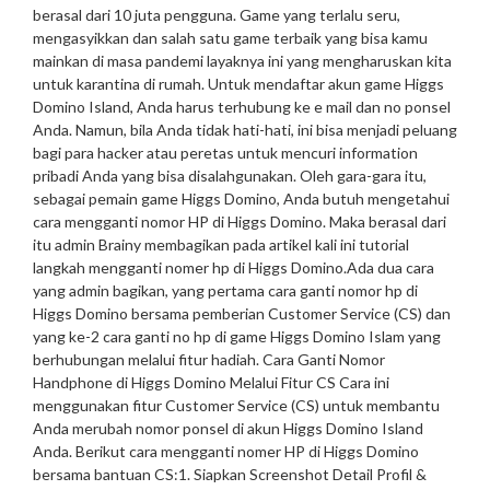
berasal dari 10 juta pengguna. Game yang terlalu seru,
mengasyikkan dan salah satu game terbaik yang bisa kamu
mainkan di masa pandemi layaknya ini yang mengharuskan kita
untuk karantina di rumah. Untuk mendaftar akun game Higgs
Domino Island, Anda harus terhubung ke e mail dan no ponsel
Anda
. Namun, bila Anda tidak hati-hati, ini bisa menjadi peluang
bagi para hacker atau peretas untuk mencuri information
pribadi Anda yang bisa disalahgunakan. Oleh gara-gara itu,
sebagai pemain game Higgs Domino, Anda butuh mengetahui
cara mengganti nomor HP di Higgs Domino. Maka berasal dari
itu admin Brainy membagikan pada artikel kali ini tutorial
langkah mengganti nomer hp di Higgs Domino.
Ada dua cara
yang admin bagikan, yang pertama cara ganti nomor hp di
Higgs Domino bersama pemberian Customer Service (CS) dan
yang ke-2 cara ganti no hp di game Higgs Domino Islam yang
berhubungan melalui fitur hadiah. Cara Ganti Nomor
Handphone di Higgs Domino Melalui Fitur CS Cara ini
menggunakan fitur Customer Service (CS) untuk membantu
Anda merubah nomor ponsel di akun Higgs Domino Island
Anda. Berikut cara mengganti nomer HP di Higgs Domino
bersama bantuan CS:
1. Siapkan Screenshot Detail Profil &