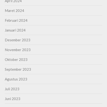
April 2024
Maret 2024
Februari 2024
Januari 2024
Desember 2023
November 2023
Oktober 2023
September 2023
Agustus 2023
Juli 2023
Juni 2023