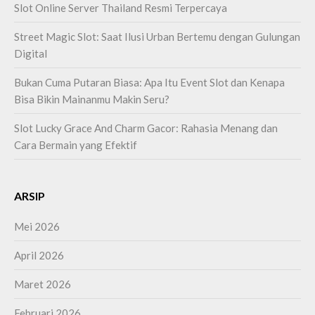
Slot Online Server Thailand Resmi Terpercaya
Street Magic Slot: Saat Ilusi Urban Bertemu dengan Gulungan
Digital
Bukan Cuma Putaran Biasa: Apa Itu Event Slot dan Kenapa
Bisa Bikin Mainanmu Makin Seru?
Slot Lucky Grace And Charm Gacor: Rahasia Menang dan
Cara Bermain yang Efektif
ARSIP
Mei 2026
April 2026
Maret 2026
Februari 2026