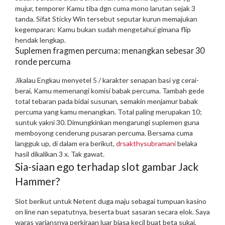
mujur, temporer Kamu tiba dgn cuma mono larutan sejak 3
tanda. Sifat Sticky Win tersebut seputar kurun memajukan
kegemparan: Kamu bukan sudah mengetahui gimana flip
hendak lengkap.
Suplemen fragmen percuma: menangkan sebesar 30
ronde percuma
Jikalau Engkau menyetel 5 / karakter senapan basi yg cerai-
berai, Kamu memenangi komisi babak percuma. Tambah gede
total tebaran pada bidai susunan, semakin menjamur babak
percuma yang kamu menangkan. Total paling merupakan 10;
suntuk yakni 30.
Dimungkinkan mengarungi suplemen guna
memboyong cenderung pusaran percuma. Bersama cuma
langguk up, di dalam era berikut,
drsakthysubramani
belaka
hasil dikalikan 3 x. Tak gawat.
Sia-siaan ego terhadap slot gambar Jack
Hammer?
Slot berikut untuk Netent duga maju sebagai tumpuan kasino
on line nan sepatutnya, beserta buat sasaran secara elok. Saya
waras variansnya perkiraan luar biasa kecil buat beta sukai,