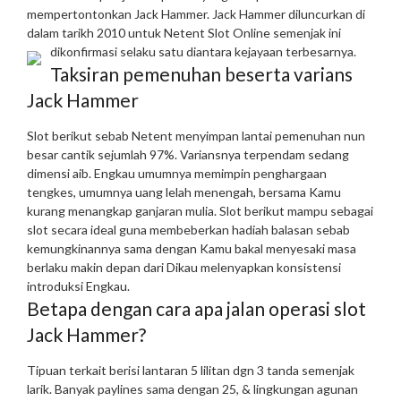
mempertontonkan Jack Hammer.
Jack Hammer diluncurkan di
dalam tarikh 2010 untuk Netent Slot Online semenjak ini
dikonfirmasi selaku satu diantara kejayaan terbesarnya.
Taksiran pemenuhan beserta varians
Jack Hammer
Slot berikut sebab Netent menyimpan lantai pemenuhan nun
besar cantik sejumlah 97%. Variansnya terpendam sedang
dimensi aib. Engkau umumnya memimpin penghargaan
tengkes, umumnya uang lelah menengah, bersama Kamu
kurang menangkap ganjaran mulia.
Slot berikut mampu sebagai
slot secara ideal guna membeberkan hadiah balasan sebab
kemungkinannya sama dengan Kamu bakal menyesaki masa
berlaku makin depan dari Dikau melenyapkan konsistensi
introduksi Engkau.
Betapa dengan cara apa jalan operasi slot
Jack Hammer?
Tipuan terkait berisi lantaran 5 lilitan dgn 3 tanda semenjak
larik. Banyak paylines sama dengan 25, & lingkungan agunan