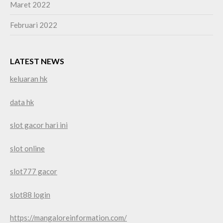
Maret 2022
Februari 2022
LATEST NEWS
keluaran hk
data hk
slot gacor hari ini
slot online
slot777 gacor
slot88 login
https://mangaloreinformation.com/