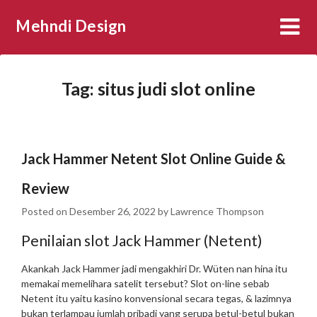
Skip
Mehndi Design
to
content
Tag:
situs judi slot online
Jack Hammer Netent Slot Online Guide &
Review
Posted on
Desember 26, 2022
by
Lawrence Thompson
Penilaian slot Jack Hammer (Netent)
Akankah Jack Hammer jadi mengakhiri Dr. Wüten nan hina itu
memakai memelihara satelit tersebut? Slot on-line sebab
Netent itu yaitu kasino konvensional secara tegas, & lazimnya
bukan terlampau jumlah pribadi yang serupa betul-betul bukan